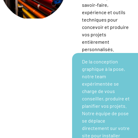
savoir-faire,
expérience et outils
techniques pour
concevoir et produire
vos projets
entièrement
personnalisés.
De la conception
graphique à la pose,
notre team
expérimentée se
charge de vous
conseiller, produire et
planifier vos projets.
Notre équipe de pose
se déplace
directement sur votre
site pour installer